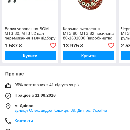
Валик управління ВОМ
Корзина зчеплення
Черв
МТЗ-80, МТЗ-82 вал
МТЗ-80, МТЗ-82 посилена
МТЗ-
перемикання валу відбору
80-1601090 (виробництво
руль
потужності (вир-во МТЗ
БЗТДіА, Білорусь)
во Б
1 587
13 975
2 5
₴
₴
Білорусь) 50-4216018
ориг
Купити
Купити
Про нас
95% позитивних з 41 відгука за рік
Працює з 11.08.2016
м. Дніпро
вулиця Олександра Кошиця, 39, Дніпро, Україна
Контакти