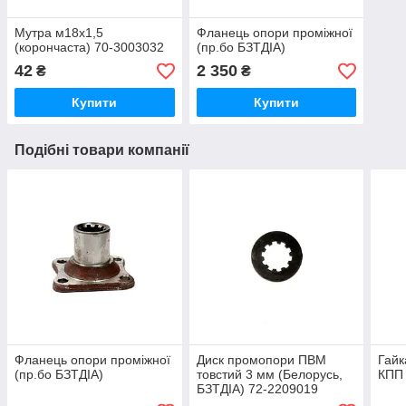
Мутра м18х1,5
Фланець опори проміжної
(корончаста) 70-3003032
(пр.бо БЗТДІА)
42
2 350
₴
₴
Купити
Купити
Подібні товари компанії
Фланець опори проміжної
Диск промопори ПВМ
Гайк
(пр.бо БЗТДІА)
товстий 3 мм (Белорусь,
КПП 
БЗТДІА) 72-2209019