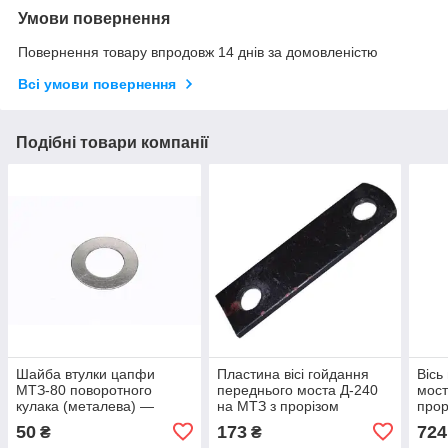
Умови повернення
Повернення товару впродовж 14 днів за домовленістю
Всі умови повернення
Подібні товари компанії
Шайба втулки цапфи
Пластина вісі гойдання
Вісь
МТЗ-80 поворотного
переднього моста Д-240
мост
кулака (металева) —
на МТЗ з прорізом
прор
Запчастини переднього
(оригінал, ВЗТЧ, Білорусь)
Біло
50
173
724
₴
₴
моста, 80-3001032