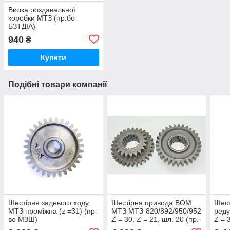
Вилка роздавальної
коробки МТЗ (пр.бо
БЗТДІА)
940
₴
Купити
Подібні товари компанії
Шестірня заднього ходу
Шестірня привода ВОМ
Шест
МТЗ проміжна (z =31) (пр-
МТЗ МТЗ-820/892/950/952
реду
во МЗШ)
Z = 30, Z = 21, шл. 20 (пр.-
Z = 
во МЗШ)
170