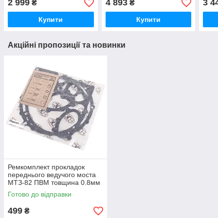
2 999
4 893
3 4
₴
₴
Купити
Купити
Акційні пропозиції та новинки
Ремкомплект прокладок
переднього ведучого моста
МТЗ-82 ПВМ товщина 0.8мм
(пароніт Україна) Р/к
Готово до відправки
переднього моста
499
₴