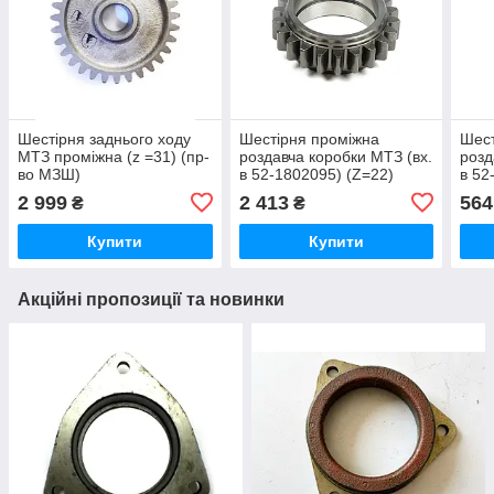
Шестірня заднього ходу
Шестірня проміжна
Шест
МТЗ проміжна (z =31) (пр-
роздавча коробки МТЗ (вх.
розд
во МЗШ)
в 52-1802095) (Z=22)
в 52
(МЗШ)
(ана
2 999
2 413
564
₴
₴
Купити
Купити
Акційні пропозиції та новинки