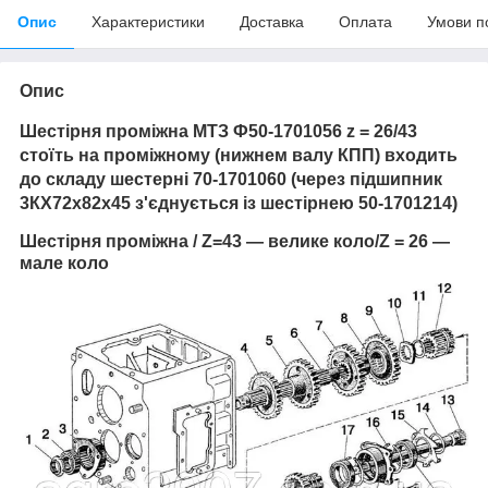
Опис
Характеристики
Доставка
Оплата
Умови п
Опис
Шестірня проміжна МТЗ Ф50-1701056 z = 26/43
стоїть на проміжному (нижнем валу КПП) входить
до складу шестерні 70-1701060 (через підшипник
3КХ72х82х45 з'єднується із шестірнею 50-1701214)
Шестірня проміжна
/ Z=43 — велике коло/Z = 26 —
мале коло