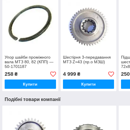
Упор шайби проміжного
Шестірня 3-передавання
Підш
вала МТЗ 80, 82 (КПП) —
МТЗ Z=43 (пр.о МЗШ)
шес
50-1701187
72x
258
4 999
250
₴
₴
Купити
Купити
Подібні товари компанії