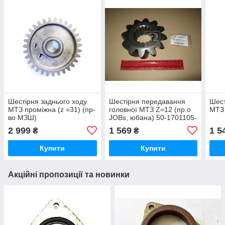
Шестірня заднього ходу
Шестірня передавання
Шест
МТЗ проміжна (z =31) (пр-
головної МТЗ Z=12 (пр.о
МТЗ 
во МЗШ)
JOBs, юбана) 50-1701105-
Б
2 999
1 569
1 5
₴
₴
Купити
Купити
Акційні пропозиції та новинки