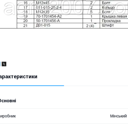
арактеристики
Основні
иробник
Мінський