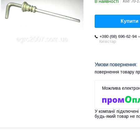
В наявності
Код:
70-1
Купити
+380 (68) 696-62-94
Київстар
повернення товару п
У компанії підключені
будь-який товар не п