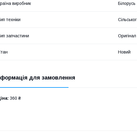
раїна виробник
Білорусь
ип техніки
Сільсько
ип запчастини
Оригінал
Стан
Новий
нформація для замовлення
іна:
360 ₴