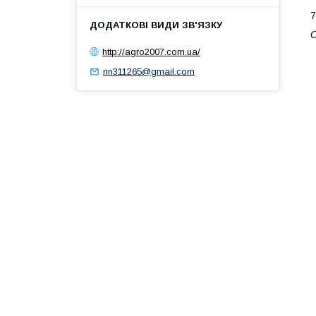
7
О
http://agro2007.com.ua/
nn311265@gmail.com