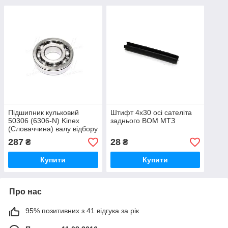
Підшипник кульковий
Штифт 4х30 осі сателіта
50306 (6306-N) Kinex
заднього ВОМ МТЗ
(Словаччина) валу відбору
потужності ВОМ МТЗ з
287
28
₴
₴
канавкою
Купити
Купити
Про нас
95% позитивних з 41 відгука за рік