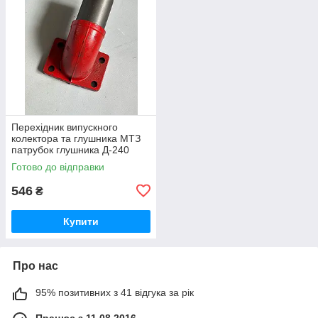
Перехідник випускного
колектора та глушника МТЗ
патрубок глушника Д-240
(вир-во Україна) 240-
Готово до відправки
1008021-Б1 / 240-1008021
546
₴
Купити
Про нас
95% позитивних з 41 відгука за рік
Працює з 11.08.2016