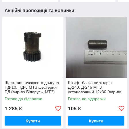
Акційні пропозиції та новинки
Шестерня пускового двигуна
Штифт блока циліндрів
ПД-10, ПД-8 МТЗ шестерня
Д-240, Д-245 МТЗ
ПД (вир-во Білорусь, МТЗ)
установочний 12х30 (вир-во
50-1024092-2А /
Україна) 50-1002034 / 50-
Готово до відправки
Готово до відправки
5010240922А
1002034-А
1 285
105
₴
₴
Купити
Купити