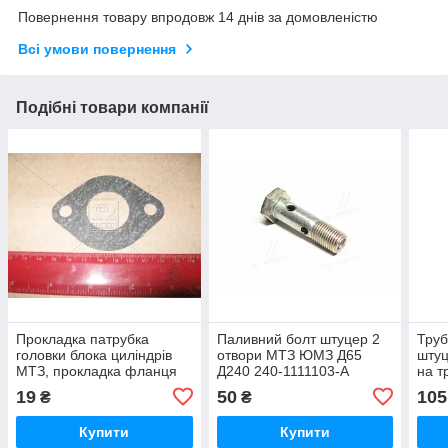
Повернення товару впродовж 14 днів за домовленістю
Всі умови повернення
Подібні товари компанії
Прокладка патрубка
Паливний болт штуцер 2
Труб
головки блока циліндрів
отвори МТЗ ЮМЗ Д65
штуц
МТЗ, прокладка фланця
Д240 240-1111103-А
на т
ГБЦ Д240 (70-8115022)
350
19
50
105
₴
₴
Купити
Купити