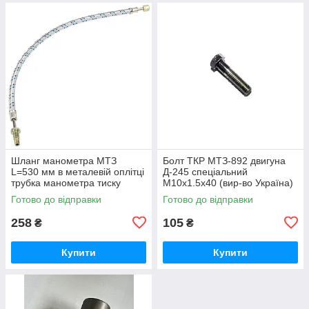
Шланг манометра МТЗ
Болт ТКР МТЗ-892 двигуна
L=530 мм в металевій оплітці
Д-245 спеціальний
трубка манометра тиску
М10х1.5х40 (вир-во Україна)
масла (вир-во Україна) 70-
245-1008031 / 245-1008031-А
Готово до відправки
Готово до відправки
3801180
258
105
₴
₴
Купити
Купити