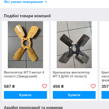
Всі умови повернення
Подібні товари компанії
Вентилятор МТЗ метал 4
Крильчатка вентилятор
Крил
лопасті (Заводський)
МТЗ Д240 (4 лопасті)
насо
зраз
587
456
357
₴
₴
Купити
Купити
Акційні пропозиції та новинки