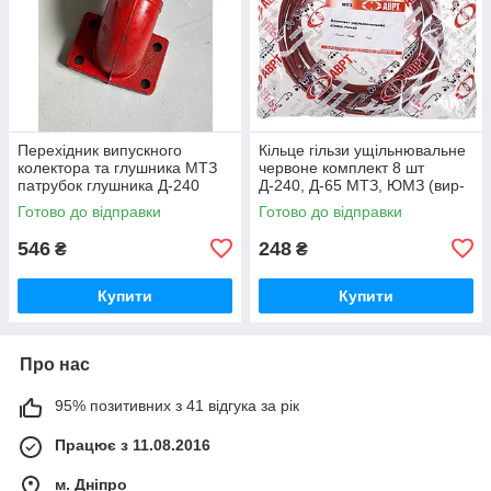
Перехідник випускного
Кільце гільзи ущільнювальне
колектора та глушника МТЗ
червоне комплект 8 шт
патрубок глушника Д-240
Д-240, Д-65 МТЗ, ЮМЗ (вир-
(вир-во Україна) 240-
во ПХТ Україна) 50-1002022 /
Готово до відправки
Готово до відправки
1008021-Б1 / 240-1008021
50-1002022-А
546
248
₴
₴
Купити
Купити
Про нас
95% позитивних з 41 відгука за рік
Працює з 11.08.2016
м. Дніпро