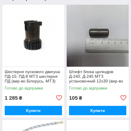
Шестерня пускового двигуна
Штифт блока циліндрів
ПД-10, ПД-8 МТЗ шестерня
Д-240, Д-245 МТЗ
ПД (вир-во Білорусь, МТЗ)
установочний 12х30 (вир-во
50-1024092-2А /
Україна) 50-1002034 / 50-
Готово до відправки
Готово до відправки
5010240922А
1002034-А
1 285
105
₴
₴
Купити
Купити