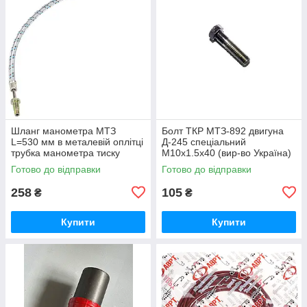
Шланг манометра МТЗ
Болт ТКР МТЗ-892 двигуна
L=530 мм в металевій оплітці
Д-245 спеціальний
трубка манометра тиску
М10х1.5х40 (вир-во Україна)
масла (вир-во Україна) 70-
245-1008031 / 245-1008031-А
Готово до відправки
Готово до відправки
3801180
258
105
₴
₴
Купити
Купити