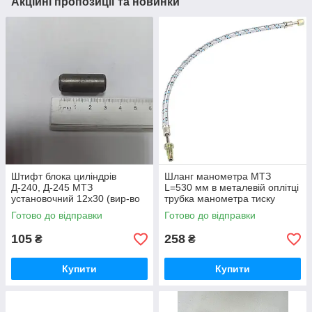
Акційні пропозиції та новинки
Штифт блока циліндрів
Шланг манометра МТЗ
Д-240, Д-245 МТЗ
L=530 мм в металевій оплітці
установочний 12х30 (вир-во
трубка манометра тиску
Україна) 50-1002034 / 50-
масла (вир-во Україна) 70-
Готово до відправки
Готово до відправки
1002034-А
3801180
105
258
₴
₴
Купити
Купити