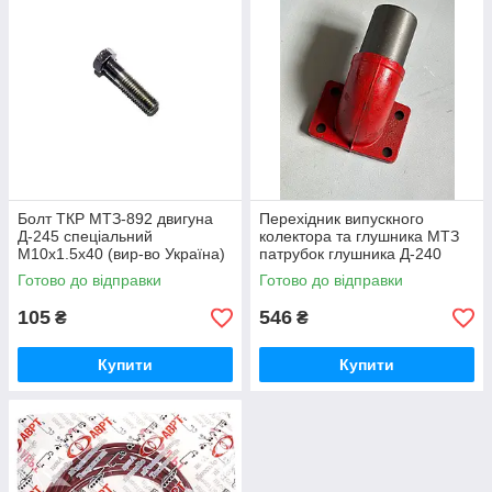
Болт ТКР МТЗ-892 двигуна
Перехідник випускного
Д-245 спеціальний
колектора та глушника МТЗ
М10х1.5х40 (вир-во Україна)
патрубок глушника Д-240
245-1008031 / 245-1008031-А
(вир-во Україна) 240-
Готово до відправки
Готово до відправки
1008021-Б1 / 240-1008021
105
546
₴
₴
Купити
Купити