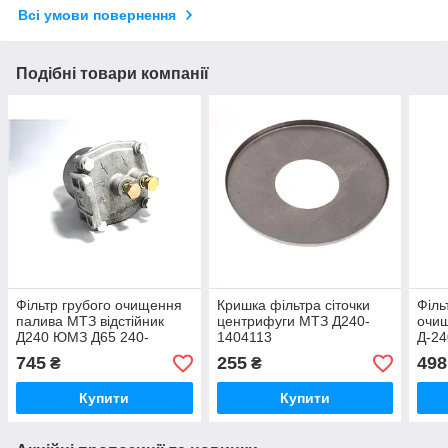
Всі умови повернення
Подібні товари компанії
Фільтр грубого очищення
Кришка фільтра сіточки
Філь
палива МТЗ відстійник
центрифуги МТЗ Д240-
очищ
Д240 ЮМЗ Д65 240-
1404113
Д-24
1105010
оргс
745
255
498
₴
₴
відс
Купити
Купити