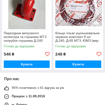
Перехідник випускного
Кільце гільзи ущільнювальне
колектора та глушника МТЗ
червоне комплект 8 шт
патрубок глушника Д-240
Д-240, Д-65 МТЗ, ЮМЗ (вир-
(вир-во Україна) 240-
во ПХТ Україна) 50-1002022 /
Готово до відправки
Готово до відправки
1008021-Б1 / 240-1008021
50-1002022-А
546
248
₴
₴
Купити
Купити
Про нас
95% позитивних з 41 відгука за рік
Працює з 11.08.2016
м. Дніпро