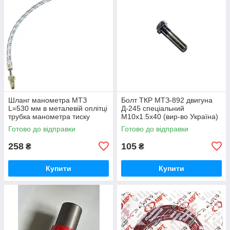
Шланг манометра МТЗ
Болт ТКР МТЗ-892 двигуна
L=530 мм в металевій оплітці
Д-245 спеціальний
трубка манометра тиску
М10х1.5х40 (вир-во Україна)
масла (вир-во Україна) 70-
245-1008031 / 245-1008031-А
Готово до відправки
Готово до відправки
3801180
258
105
₴
₴
Купити
Купити