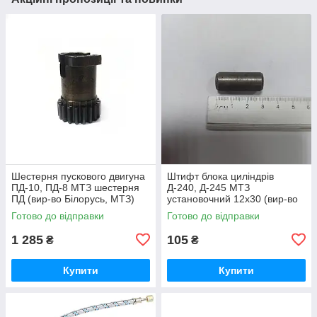
Шестерня пускового двигуна
Штифт блока циліндрів
ПД-10, ПД-8 МТЗ шестерня
Д-240, Д-245 МТЗ
ПД (вир-во Білорусь, МТЗ)
установочний 12х30 (вир-во
50-1024092-2А /
Україна) 50-1002034 / 50-
Готово до відправки
Готово до відправки
5010240922А
1002034-А
1 285
105
₴
₴
Купити
Купити