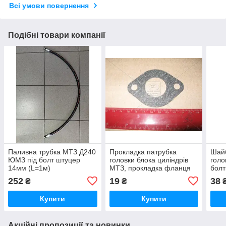
Всі умови повернення
Подібні товари компанії
Паливна трубка МТЗ Д240
Прокладка патрубка
Шай
ЮМЗ під болт штуцер
головки блока циліндрів
голо
14мм (L=1м)
МТЗ, прокладка фланця
болт
ГБЦ Д240 (70-8115022)
100
252
19
38
₴
₴
Купити
Купити
Акційні пропозиції та новинки