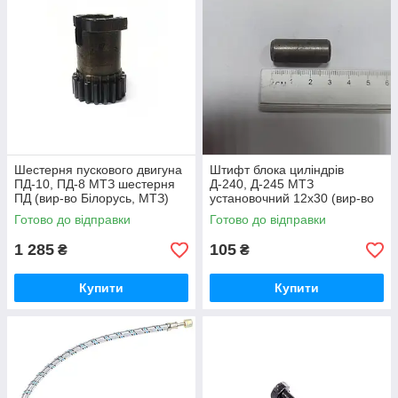
Шестерня пускового двигуна
Штифт блока циліндрів
ПД-10, ПД-8 МТЗ шестерня
Д-240, Д-245 МТЗ
ПД (вир-во Білорусь, МТЗ)
установочний 12х30 (вир-во
50-1024092-2А /
Україна) 50-1002034 / 50-
Готово до відправки
Готово до відправки
5010240922А
1002034-А
1 285
105
₴
₴
Купити
Купити