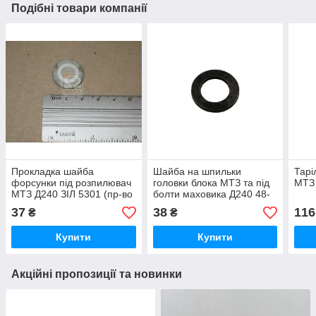
Подібні товари компанії
Прокладка шайба
Шайба на шпильки
Тарі
форсунки під розпилювач
головки блока МТЗ та під
МТЗ 
МТЗ Д240 ЗІЛ 5301 (пр-во
болти маховика Д240 48-
Україна)
1002318
37
38
116
₴
₴
Купити
Купити
Акційні пропозиції та новинки