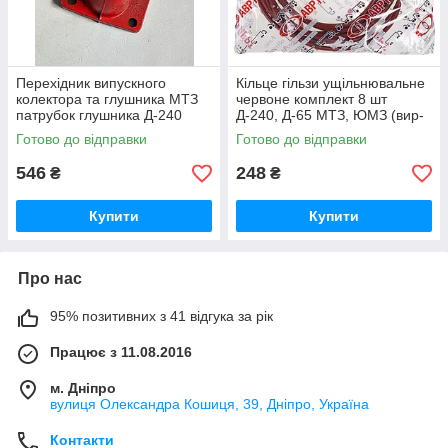
Перехідник випускного
Кільце гільзи ущільнювальне
колектора та глушника МТЗ
червоне комплект 8 шт
патрубок глушника Д-240
Д-240, Д-65 МТЗ, ЮМЗ (вир-
(вир-во Україна) 240-
во ПХТ Україна) 50-1002022 /
Готово до відправки
Готово до відправки
1008021-Б1 / 240-1008021
50-1002022-А
546
248
₴
₴
Купити
Купити
Про нас
95% позитивних з 41 відгука за рік
Працює з 11.08.2016
м. Дніпро
вулиця Олександра Кошиця, 39, Дніпро, Україна
Контакти