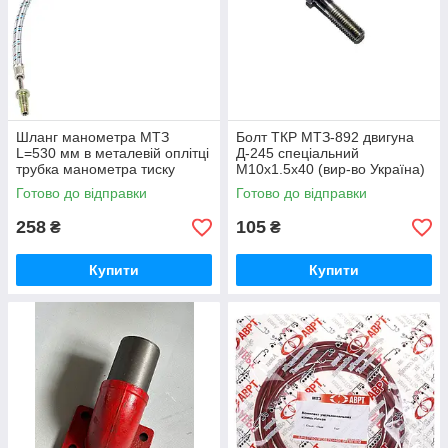
Шланг манометра МТЗ
Болт ТКР МТЗ-892 двигуна
L=530 мм в металевій оплітці
Д-245 спеціальний
трубка манометра тиску
М10х1.5х40 (вир-во Україна)
масла (вир-во Україна) 70-
245-1008031 / 245-1008031-А
Готово до відправки
Готово до відправки
3801180
258
105
₴
₴
Купити
Купити