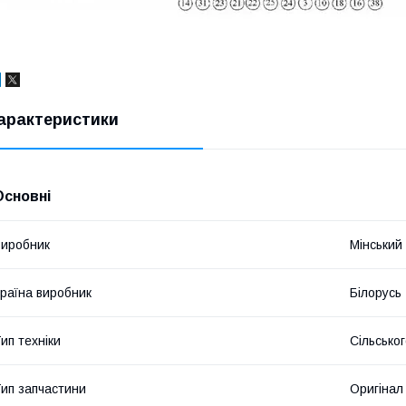
арактеристики
Основні
иробник
Мінський
раїна виробник
Білорусь
ип техніки
Сільсько
ип запчастини
Оригінал