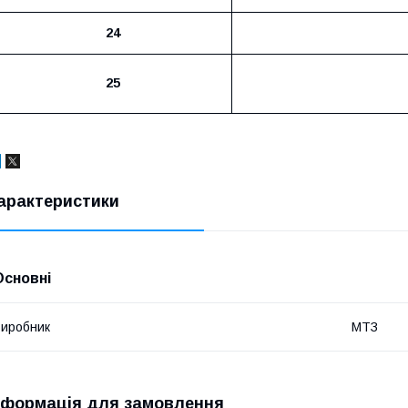
24
25
арактеристики
Основні
иробник
МТЗ
нформація для замовлення