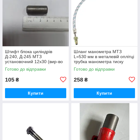
Штифт блока циліндрів
Шланг манометра МТЗ
Д-240, Д-245 МТЗ
L=530 мм в металевій оплітці
установочний 12х30 (вир-во
трубка манометра тиску
Україна) 50-1002034 / 50-
масла (вир-во Україна) 70-
Готово до відправки
Готово до відправки
1002034-А
3801180
105
258
₴
₴
Купити
Купити