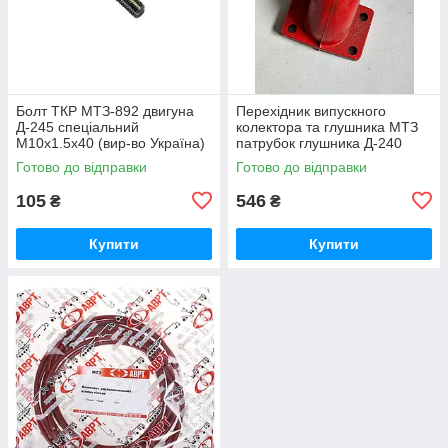
Болт ТКР МТЗ-892 двигуна
Перехідник випускного
Д-245 спеціальний
колектора та глушника МТЗ
М10х1.5х40 (вир-во Україна)
патрубок глушника Д-240
245-1008031 / 245-1008031-А
(вир-во Україна) 240-
Готово до відправки
Готово до відправки
1008021-Б1 / 240-1008021
105
546
₴
₴
Купити
Купити