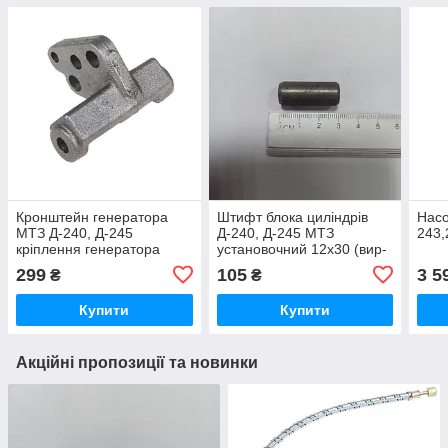
Кронштейн генератора
Штифт блока циліндрів
Нас
МТЗ Д-240, Д-245
Д-240, Д-245 МТЗ
243,
кріплення генератора
установочний 12х30 (вир-
двигуна (вир-во Україна)
во Україна) 50-1002034 /
299
105
3 5
₴
₴
240-3701056 /
50-1002034-А
2403701056
Купити
Купити
Акційні пропозиції та новинки