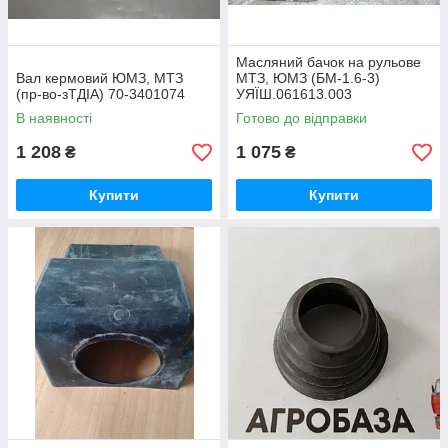
Масляний бачок на рульове
Вал кермовий ЮМЗ, МТЗ
МТЗ, ЮМЗ (БМ-1.6-3)
(пр-во-зТДІА) 70-3401074
УЯЇШ.061613.003
В наявності
Готово до відправки
1 208
1 075
₴
₴
Купити
Купити