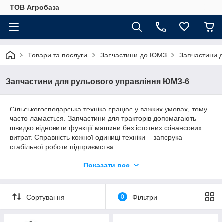
ТОВ Агробаза
Товари та послуги
Запчастини до ЮМЗ
Запчастини 
Запчастини для рульового управління ЮМЗ-6
Сільськогосподарська техніка працює у важких умовах, тому
часто ламається. Запчастини для тракторів допомагають
швидко відновити функції машини без істотних фінансових
витрат. Справність кожної одиниці техніки – запорука
стабільної роботи підприємства.
Купити всі необхідні деталі для рульового керування ви
Показати все
зможете в нашому інтернет-магазині Агро-2007 за низькими
цінами, не переплачуючи ні копійки за якість. Представлений
каталог запчастин включає великий асортимент елементів на
Сортування
0
Фільтри
трактор ЮМЗ-6 та її модифікації. Широкий асортимент
деталей, швидка доставка і гарантія якості – все для вашої
зручності!