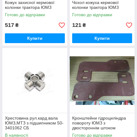
Кожух захисної кермової
Чохол кожуха кермової
колонки трактора ЮМЗ
колонки трактора ЮМЗ
Готово до відправки
Готово до відправки
517
121
₴
₴
Купити
Купити
Хрестовина рул.кард.вала
Кронштейни гідроциліндра
ЮМЗ,МТЗ з підшипником 50-
повороту ЮМЗ з
3401062 СБ
двостороннім штоком
(комплект 2 шт)
В наявності
Готово до відправки